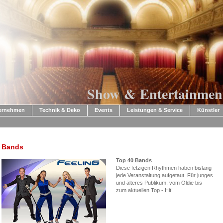
Show & Entertainmen
ternehmen
Technik & Deko
Events
Leistungen & Service
Künstler
Bands
Top 40 Bands
Diese fetzigen Rhythmen haben bislang
jede Veranstaltung aufgetaut. Für junges
und älteres Publikum, vom Oldie bis
zum aktuellen Top - Hit!