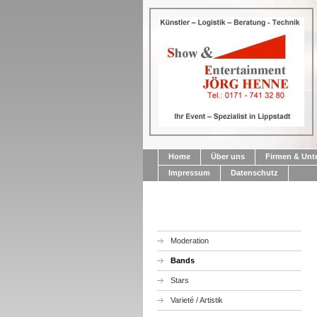
Home
Über uns
Firmen & Un
Impressum
Datenschutz
Moderation
Bands
Stars
Varieté / Artistik