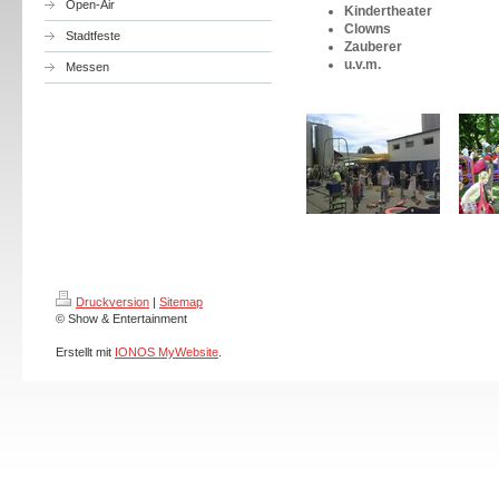
Open-Air
Kindertheater
Clowns
Stadtfeste
Zauberer
u.v.m.
Messen
Druckversion
|
Sitemap
© Show & Entertainment
Erstellt mit
IONOS MyWebsite
.