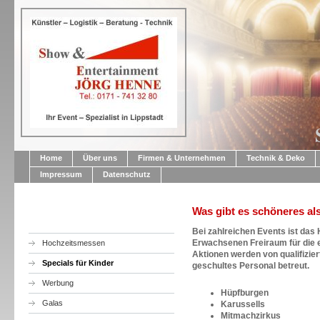
Home
Über uns
Firmen & Unternehmen
Technik & Deko
Impressum
Datenschutz
Was gibt es schöneres al
Bei zahlreichen Events ist das
Erwachsenen Freiraum für die e
Hochzeitsmessen
Aktionen werden von qualifizie
Specials für Kinder
geschultes Personal betreut.
Werbung
Hüpfburgen
Galas
Karussells
Mitmachzirkus